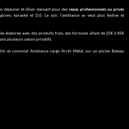
en déjeuner et dîner dansant pour des
repas professionnels ou privés
icien, karaoké et DJ). Le soir, l’ambiance se veut plus festive et
iée élaborée avec des produits frais, des formules allant de 25€ à 85€
ns plusieurs salons privatifs.
hic et convivial. Ambiance cargo Archi Métal, sur un ancien Bateau