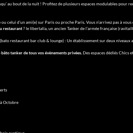
jusqu’ au bout de la nuit ! Profitez de plusieurs espaces modulables pour re
ou celui d’un ami(e) sur Paris ou proche Paris. Vous n’arrivez pas à vous dé
u restaurant
? le libertalia, un ancien Tanker de l’armée française (ravitai
(bato restaurant bar club & lounge) : Un établissement sur deux niveaux 
:le bâto tanker de tous vos évènements privées.
Des espaces dédiés Chics et
erts
 à Octobre
 bois exotique.