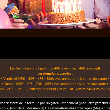
Les formules sont à partir de 45€ le vendredi, 45€ le samedi
Les formules proposées :
• Vendredi (45€ – 50€ – 65€ – 80€) avec animations & soirée dansante •
• Samedi (55€ – 60€ – 70€ – 85€ ) avec animations & soirée dansante •
ormules (45€ et 55€) sont inclus : Apéritif, Entrée, Plat, Dessert individuel, eau min
os desserts de la formule par un gâteau événement (plaquette gâteaux).
hoix) (voir détail des menus) Des animations durant le repas (Magie clos