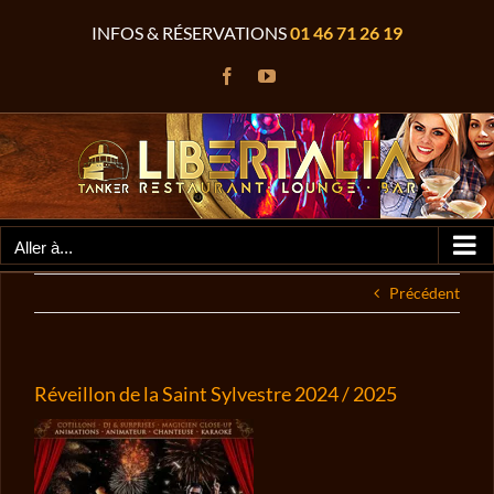
Passer
INFOS & RÉSERVATIONS
01 46 71 26 19
au
contenu
Facebook
YouTube
Aller à...
Précédent
Réveillon de la Saint Sylvestre 2024 / 2025