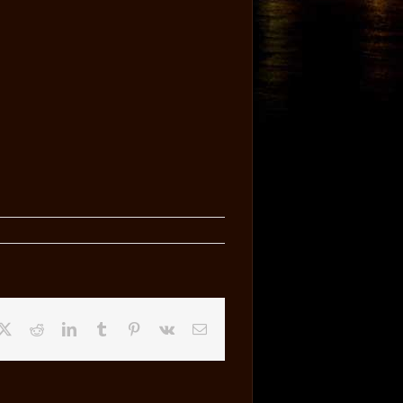
ebook
X
Reddit
LinkedIn
Tumblr
Pinterest
Vk
Email