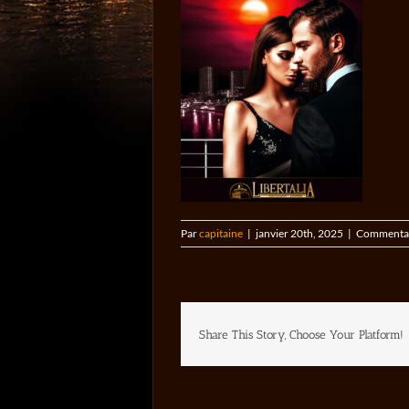
Par
capitaine
|
janvier 20th, 2025
|
Commentai
Share This Story, Choose Your Platform!