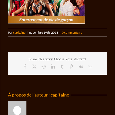
Par
capitaine
|
novembre 19th, 2018
|
0 commentaire
Share This Story, Choose Your Platform!
Facebook
X
Reddit
LinkedIn
Tumblr
Pinterest
Vk
Email
À propos de l'auteur :
capitaine