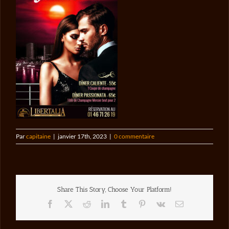
Par
capitaine
|
janvier 17th, 2023
|
0 commentaire
Share This Story, Choose Your Platform!
Facebook
X
Reddit
LinkedIn
Tumblr
Pinterest
Vk
Email