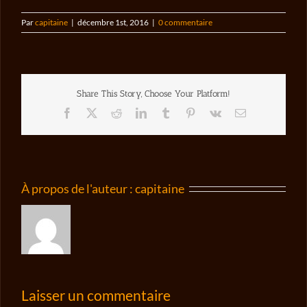
Par
capitaine
|
décembre 1st, 2016
|
0 commentaire
Share This Story, Choose Your Platform!
Facebook
X
Reddit
LinkedIn
Tumblr
Pinterest
Vk
Email
À propos de l'auteur :
capitaine
Laisser un commentaire