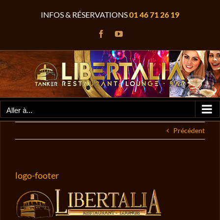
Passer
INFOS & RÉSERVATIONS
01 46 71 26 19
au
contenu
Facebook
YouTube
Aller à...
Précédent
logo-footer